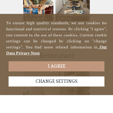
Weinachten
Catering
To ensure high quality standards, we use cookies for
functional and statistical reasons. By clicking "I agree",
OPEN GALLERY
you consent to the use of these cookies. Current cookie
settings can be changed by clicking on "change
settings". You find more related information in
Our
Data Privacy Note
Restaurant
I AGREE
CHANGE SETTINGS